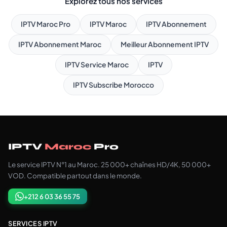
Explorez tous nos services
IPTV Maroc Pro
IPTV Maroc
IPTV Abonnement
IPTV Abonnement Maroc
Meilleur Abonnement IPTV
IPTV Service Maroc
IPTV
IPTV Subscribe Morocco
IPTV
Maroc
Pro
Le service IPTV N°1 au Maroc. 25 000+ chaînes HD/4K, 50 000+
VOD. Compatible partout dans le monde.
+212 6 03 36 55 75
SERVICES IPTV