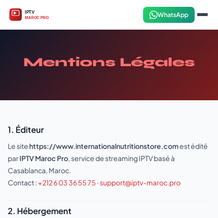
WhatsApp
Mentions Légales
1. Éditeur
Le site
https://www.internationalnutritionstore.com
est édité
par
IPTV Maroc Pro
, service de streaming IPTV basé à
Casablanca, Maroc.
Contact :
+212 6 03 36 55 75
·
support@iptv-maroc.pro
2. Hébergement