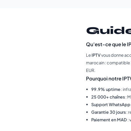
Guide
Qu'est-ce que le I
Le
IPTV
vous donne accè
marocain : compatible 
EUR.
Pourquoi notre IPTV 
99.9% uptime
: inf
25 000+ chaînes
: M
Support WhatsApp
Garantie 30 jours
: 
Paiement en MAD
: 