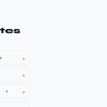
tes
+
?
+
+
?