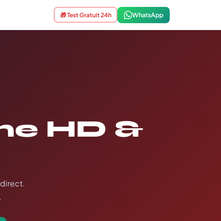
WhatsApp
🎁 Test Gratuit 24h
gne HD &
 direct.
.