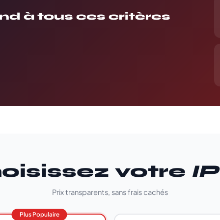
nd à tous ces critères
oisissez votre
I
Prix transparents, sans frais cachés
Plus Populaire