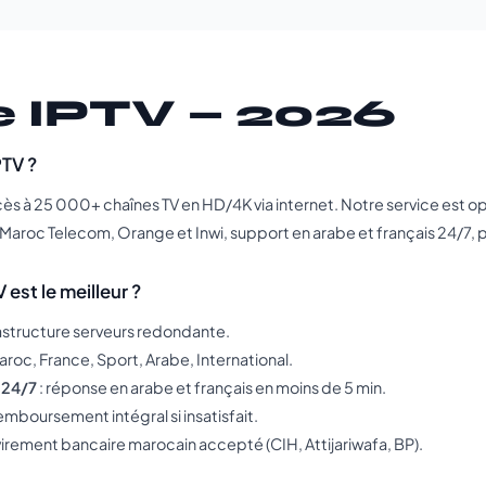
 IPTV — 2026
PTV ?
s à 25 000+ chaînes TV en HD/4K via internet. Notre service est o
Maroc Telecom, Orange et Inwi, support en arabe et français 24/7,
est le meilleur ?
rastructure serveurs redondante.
aroc, France, Sport, Arabe, International.
 24/7
: réponse en arabe et français en moins de 5 min.
remboursement intégral si insatisfait.
virement bancaire marocain accepté (CIH, Attijariwafa, BP).