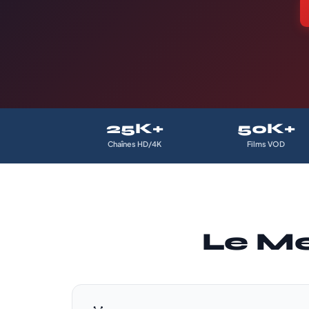
25K+
50K+
Chaînes HD/4K
Films VOD
Le Me