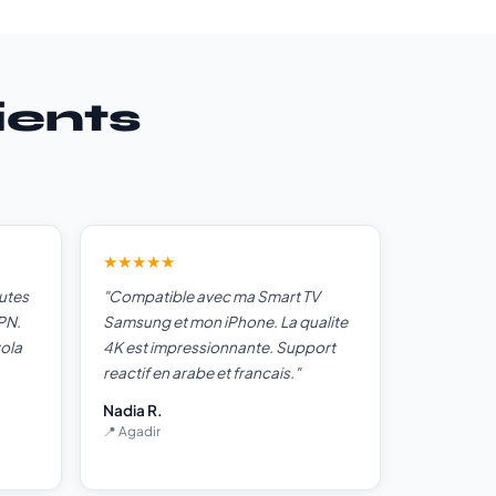
ients
★★★★★
outes
"Compatible avec ma Smart TV
PN.
Samsung et mon iPhone. La qualite
tola
4K est impressionnante. Support
reactif en arabe et francais."
Nadia R.
📍 Agadir