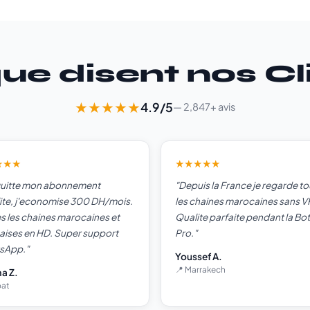
ue disent nos Cl
★★★★★
4.9/5
— 2,847+ avis
★★★
★★★★★
 quitte mon abonnement
"Depuis la France je regarde t
lite, j'economise 300 DH/mois.
les chaines marocaines sans V
s les chaines marocaines et
Qualite parfaite pendant la Bo
aises en HD. Super support
Pro."
sApp."
Youssef A.
📍 Marrakech
a Z.
bat