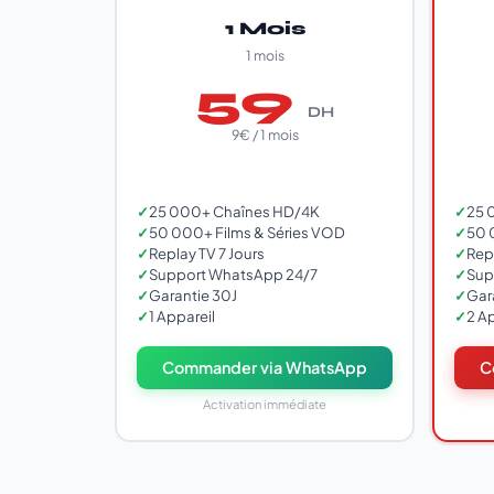
1 Mois
1 mois
59
DH
9€ / 1 mois
✓
25 000+ Chaînes HD/4K
✓
25 
✓
50 000+ Films & Séries VOD
✓
50 
✓
Replay TV 7 Jours
✓
Repl
✓
Support WhatsApp 24/7
✓
Supp
✓
Garantie 30J
✓
Gar
✓
1 Appareil
✓
2 A
Commander via WhatsApp
C
Activation immédiate