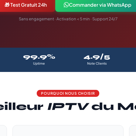
🎁 Test Gratuit 24h
Commander via WhatsApp
Sans engagement · Activation < 5 min · Support 24/7
99.9%
4.9/5
Uptime
Note Clients
POURQUOI NOUS CHOISIR
illeur
IPTV
du M