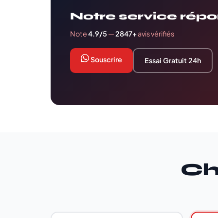
Notre service répo
Note
4.9/5
—
2847+
avis vérifiés
Souscrire
Essai Gratuit 24h
Ch