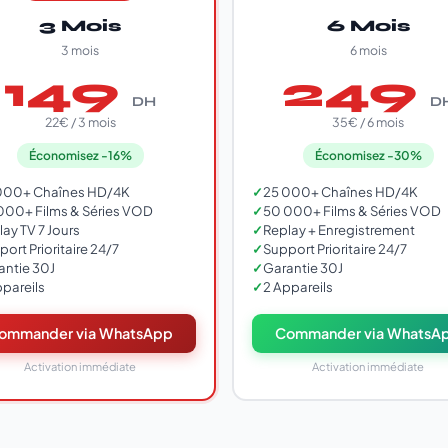
3 Mois
6 Mois
3 mois
6 mois
149
249
DH
D
22€ / 3 mois
35€ / 6 mois
Économisez -16%
Économisez -30%
000+ Chaînes HD/4K
✓
25 000+ Chaînes HD/4K
000+ Films & Séries VOD
✓
50 000+ Films & Séries VOD
ay TV 7 Jours
✓
Replay + Enregistrement
ort Prioritaire 24/7
✓
Support Prioritaire 24/7
antie 30J
✓
Garantie 30J
ppareils
✓
2 Appareils
ommander via WhatsApp
Commander via WhatsA
Activation immédiate
Activation immédiate