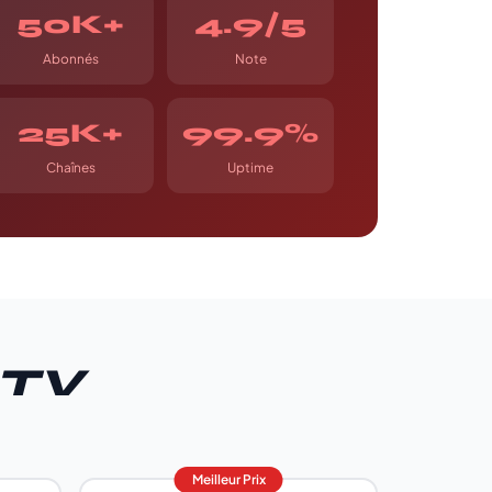
50K+
4.9/5
Abonnés
Note
25K+
99.9%
Chaînes
Uptime
PTV
Meilleur Prix