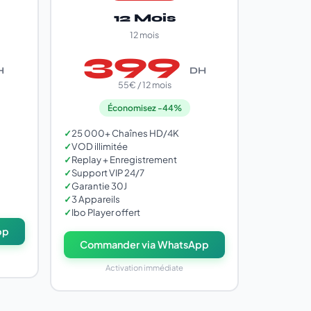
12 Mois
12 mois
399
H
DH
55€ / 12 mois
Économisez -44%
✓
25 000+ Chaînes HD/4K
✓
VOD illimitée
✓
Replay + Enregistrement
✓
Support VIP 24/7
✓
Garantie 30J
✓
3 Appareils
✓
Ibo Player offert
pp
Commander via WhatsApp
Activation immédiate