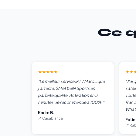
Ce q
★★★★★
★★
"Le meilleur service IPTV Maroc que
"J'ai
j'ai teste. 2M et beIN Sports en
satel
parfaite qualite. Activation en 3
Toute
minutes. Je recommande a 100%."
franc
What
Karim B.
📍 Casablanca
Fatim
📍 Ra