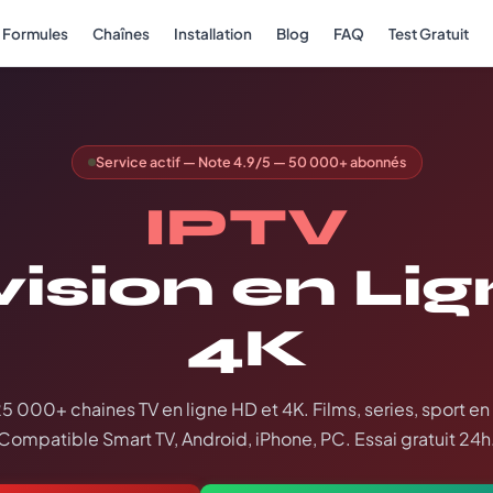
Formules
Chaînes
Installation
Blog
FAQ
Test Gratuit
Service actif — Note 4.9/5 — 50 000+ abonnés
IPTV
vision en Li
4K
25 000+ chaines TV en ligne HD et 4K. Films, series, sport en
Compatible Smart TV, Android, iPhone, PC. Essai gratuit 24h