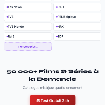
Fox News
RAI 1
TVE
RTL Belgique
TV5 Monde
NRK
Rai 2
ZDF
+ encore plus…
50 000+ Films & Séries à
la Demande
Catalogue mis à jour quotidiennement
🎁 Test Gratuit 24h