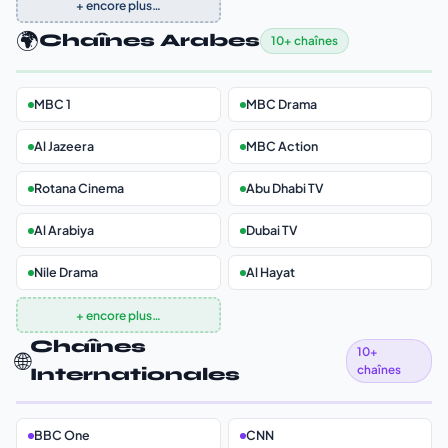
+ encore plus…
🌍
Chaînes Arabes
10+ chaînes
MBC 1
MBC Drama
Al Jazeera
MBC Action
Rotana Cinema
Abu Dhabi TV
Al Arabiya
Dubai TV
Nile Drama
Al Hayat
+ encore plus…
Chaînes
10+
🌐
chaînes
Internationales
BBC One
CNN