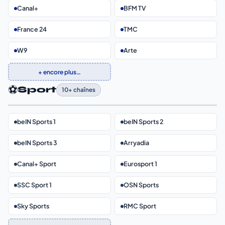
Canal+
BFM TV
France 24
TMC
W9
Arte
+ encore plus…
⚽
Sport
10+ chaînes
beIN Sports 1
beIN Sports 2
beIN Sports 3
Arryadia
Canal+ Sport
Eurosport 1
SSC Sport 1
OSN Sports
Sky Sports
RMC Sport