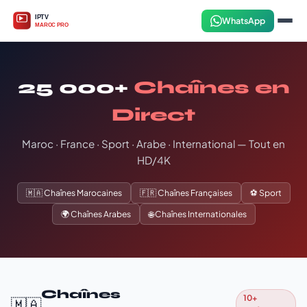
WhatsApp
25 000+
Chaînes en
Direct
Maroc · France · Sport · Arabe · International — Tout en
HD/4K
🇲🇦 Chaînes Marocaines
🇫🇷 Chaînes Françaises
⚽ Sport
🌍 Chaînes Arabes
🌐 Chaînes Internationales
Chaînes
10+
🇲🇦