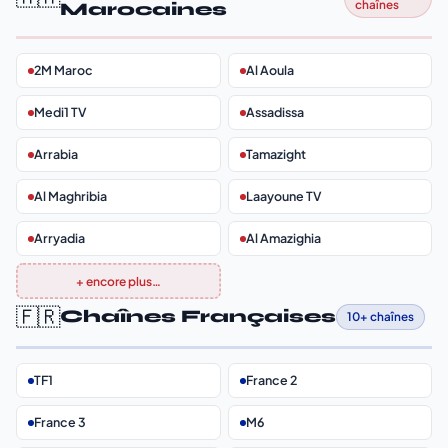
chaînes
Marocaines
2M Maroc
Al Aoula
Medi1 TV
Assadissa
Arrabia
Tamazight
Al Maghribia
Laayoune TV
Arryadia
Al Amazighia
+ encore plus…
🇫🇷
Chaînes Françaises
10+ chaînes
TF1
France 2
France 3
M6